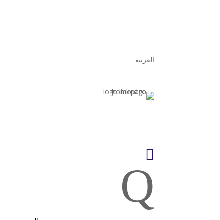
العربية

Q