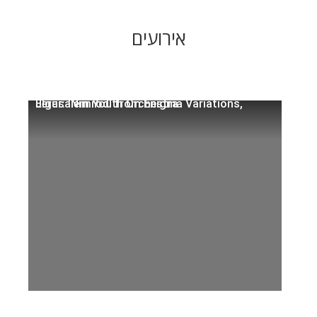
אירועים
Elgar: 'Nimrod' from Enigma Variations, Jerusalem Youth Orchestra