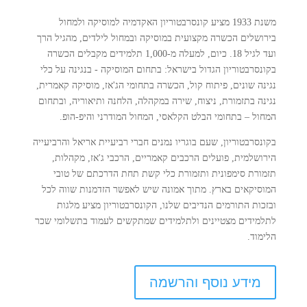
משנת 1933 מציע קונסרבטוריון האקדמיה למוסיקה ולמחול
בירושלים הכשרה מקצועית במוסיקה ובמחול לילדים, מהגיל הרך
ועד לגיל 18. כיום, למעלה מ-1,000 תלמידים מקבלים הכשרה
בקונסרבטוריון הגדול בישראל: בתחום המוסיקה - בנגינה על כלי
נגינה שונים, פיתוח קול, הכשרה בתחומי הג'אז, מוסיקה קאמרית,
נגינה בתזמורת, ניצוח, שירה במקהלה, הלחנה ותיאוריה, ובתחום
המחול – בתחומי הבלט הקלאסי, המחול המודרני והיפ-הופ.
בקונסרבטוריון, שעם בוגריו נמנים חברי רביעיית אריאל והרביעייה
הירושלמית, פועלים הרכבים קאמריים, הרכבי ג'אז, מקהלות,
תזמורת סימפונית ותזמורת כלי קשת תחת הדרכתם של טובי
המוסיקאים בארץ. מתוך אמונה שיש לאפשר הזדמנות שווה לכל
ובזכות התורמים הנדיבים שלנו, הקונסרבטוריון מציע מלגות
לתלמידים מצטיינים
ולתלמידים
שמתקשים לעמוד בתשלומי שכר
הלימוד.
מידע נוסף והרשמה