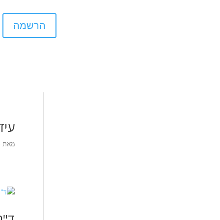
הרשמה
עיד
מאת
)
ד"ר