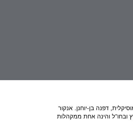
די המנצחת והמנהלת המוסיקלית, דפנה בן-יוחנן. אנקור
 ובחו"ל והינה אחת ממקהלות